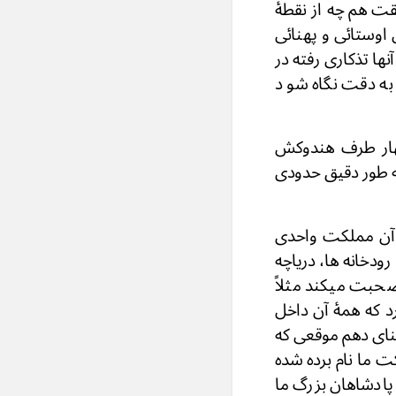
یقت هم چه از نقطۀ
اوستائی و پهنائی
ها تذکاری رفته در
به دقت نگاه شو د
هار طرف هندوکش
ه طور دقیق حدودی
ع آن مملکت واحدی
ودخانه ها، دریاچه
حبت میکند مثلاً
د که همۀ آن داخل
نای دهم موقعی که
 ما نام برده شده
پادشاهان بزرگ ما