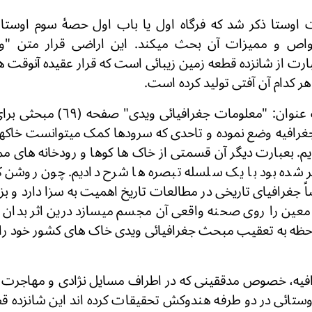
اوستا ذکر شد که فرگاه اول یا باب اول حصۀ سوم اوستا ی
واص و ممیزات آن بحث میکند. این اراضی قرار متن "ون
 از شانزده قطعه زمین زیبائی است که قرار عقیده آنوقت هرم
هر کدام آن آفتی تولید کرده است.
در فصل دوم تحت عنوان: "معلومات ج
جغرافیه وضع نموده و تاحدی که سرودها کمک میتوانست خاکها
یم. بعبارت دیگر آن قسمتی از خاک ها کوها و رودخانه های م
 شده بود با یک سلسله تبصره ها شرح دادیم. چون روش
جغرافیای تاریخی در مطالعات تاریخ اهمیت به سزا دارد و بز
معین را روی صحنه واقعی آن مجسم میسازد درین اثر بدان ا
حظه به تعقیب مبحث جغرافیائى ویدى خاک های کشور خود را ا
افیه، خصوص مدققینی که در اطراف مسایل نژادی و مهاجرت ه
وستائی در دو طرفه هندوکش تحقیقات کرده اند این شانزده ق