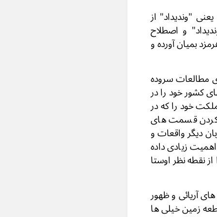
عنی "وندیداد" از
دیداد" و اصطلاح
زد بمیان آورده و
غرافیائی ویدی" صفحه (٦٩) مبحثى برای مطالعات سروده
ی کشور خود را در
ملکت خود را که در
ن کردن قسمت های
بان دیگر واقعات و
همیت زیادی داده
ز نقطه نظر اوستا
ای آریائی و ظهور
طعه زمین خیلی ها