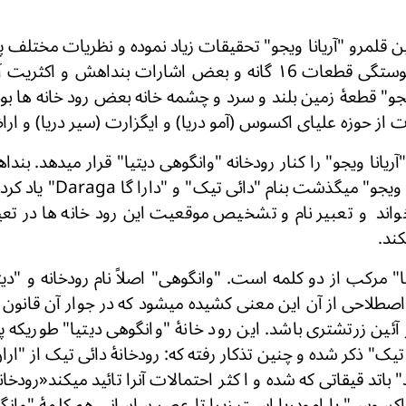
 قلمرو "آریانا ویجو" تحقیقات زیاد نموده و نظریات مختلف پ
از روی ترتیب و پیوستگی قطعات ۱6 گانه و بعض اشارات بنداهش و
یجو" قطعۀ زمین بلند و سرد و چشمه خانه بعض رود خانه ها بو
ت از حوزه علیای اکسوس (آمو دریا) و ایگزارت (سیر دریا) و 
آریانا ویجو" را کنار رودخانه "وانگوهی دیتیا" قرار میدهد. بن
هائی را که از "آریانا ویجو" می
خواند و تعبیر نام و تشخیص موقعیت این رود خانه ها در تعی
ند.
" مرکب از دو کلمه است. "وانگوهی" اصلاً نام رودخانه و "دیت
طلاحی از آن این معنی کشیده میشود که در جوار آن قانون و 
ئین زرتشتری باشد. این رود خانۀ "وانگوهی دیتیا" طوریکه پ
یک" ذکر شده و چنین تذکار رفته که: رودخانۀ دائى تیک از "ارا
اتد قیقاتی که شده و ا کثر احتمالات آنرا تائید میکند
«
رودخان
 اکسوس" یا امودریا است زیرا تا عصر ساسانی هم کلمۀ "وانگ