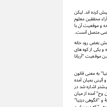
یش کرده اند. لیکن
 اکثریت آراء محققین معلوم
ده و موقعیت آن با
اراضی متصل آنست.
داهش بعض رود خانه
گذشت بنام "دائى تیک" و "دارا گا Daraga" یاد کرده و یکی از کوه های
ن موقعیت "آریانا
یا" به معنی قانون
آئینی بمیان آمده
یشتر اشاره شد در
ن وج" آمده از میان
ۀ و "انگوهی دیتیا"
وهی" که درین اسم