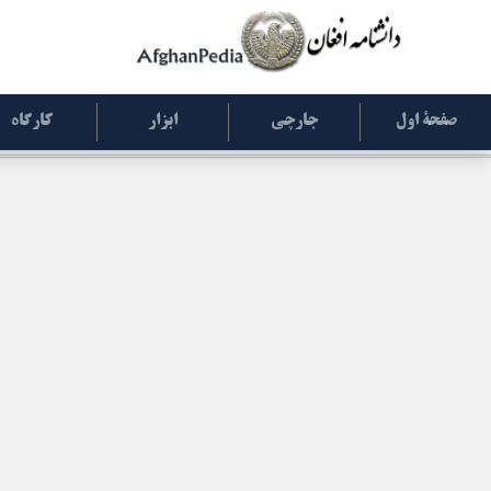
صفحۀ اول
جارچی
ابزار
کارگاه