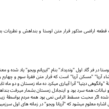
قطعه اراضی مذکور قرار متن اوستا و بنداهش و نظریات 
ستا در فر گاد اول "وندیداد" بنام "ایریانم ویجو" یاد شده و م
شاء آریا" "مسکن آریا" است که قرار متن فقرۀ سوم و چهارم و
نۀ "وانگوهی دیتیا" آنرا آبیاری میکرد ده ماه زمستان و دو ماه 
و نباتات همه سرد بود و اینجادل زمستان بشمار میرفت بنداه
ه اگر محبت مسقط الراس نمی بود همه مردم بواسطۀ زیبائی 
ن اشاره معلوم میشود که "آریانا ویجو" در زمانه های اول سرز