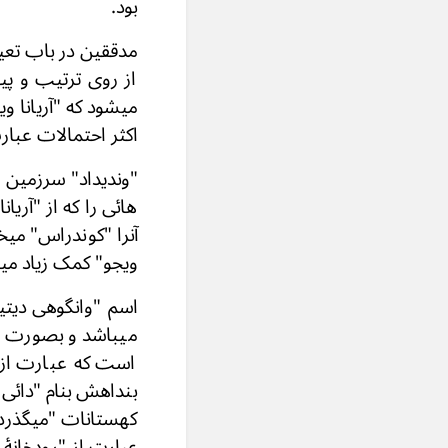
بود.
مدققین در باب تعین
میشود که "آریانا و
اکثر احتمالات عبار
"وندیداد" سرزمین "
آنرا "کوندراس" می
ویجو" کمک زیاد میک
اسم "وانگوهی دیتیا
میباشد و بصورت اص
است که عبارت از آ
بنداهش بنام "دائى ت
کهستانات "میگذرد" ب
عبارت از "رودخانۀ