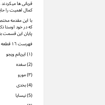
قربانی ها میکردند
کمال اهمیت را حا
با این مقدمه مختصر
که در خود اوستا ذکر
پایان این قسمت به
فهرست ١٦ قطعه زمین اوستائی قرار ترتیب باب اول "وندیداد"
(۱) ایریانم ویجو . . . . Airyanem Vaêjo
(2) سغده . . . . Sughdha
(۳) مورو . . . . Mouru
(4) بخدى . . . . Bakhdi
(5) نیسایا . . . . Nisaya