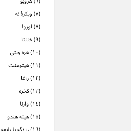
(٦) هرویو . . . . Harôyu
(۷) ویکرۀ ته . . . . Vaêkereta
(۸) اوروا . . . . Urva
(۹) خننتا . . . . Khnenta
(۱۰) هره ویتی . . . . Haravaiti
(۱۱) هیتومنت . . . . Haêtumant
(۱۲) راغا . . . . Ragha
(۱۳) کخره . . . . Kakhra
(١٤) وارنا . . . . Varena
(١٥) هیته هندو . . . . Hapta Hindu
(١٦) را نگه یا رانفه . . . . Rangha