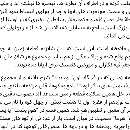
لب کرده و در اطراف آن نظریه ها، تبصره ها نوشته اند و حق
ى و سمت مهاجرت های آنها و چه از پهلوی انبساط نفوذ آئین 
طۀ نظر تعین قلمرو حکمفرمائی سلاطین باختری که در اوستا از آن
بزرگ است راجع به مسایلی که بالا بیان شد از هر پهلوئی که 
می اندازد.
ل ملاحظه است این است که این شانزده قطعه زمین به چ
واقع شده و پراگندهگی از هم ندارد و مجموع هر شانزده آن ب
غرافیه نگاران و مورخین کلاسیک برای آریانا داده بودند.
طعه زمینی که در فر گاد اول" وندیداد" شرح یافته و از مجمو
سمت های دیگر اوستا راجع به کوها، قلل مرتفعه، بلندی ها، ر
ه داخل همین شانزده قطعه زمین مساعد اند بصورت دقیق ص
نوزدهم از فقره اول تا هشت بیش از چهل کوه را نام می بر
 اکثر آن معین و تطبیق هم شد. همین قسم در "هوم پشت" یا یس
ه" هوما" صحیت در میان است باز از عده ئی از کوه های مملکت
 به رودخانه ها و دریاچه ها بعض قلل کوهها که در آنجا 