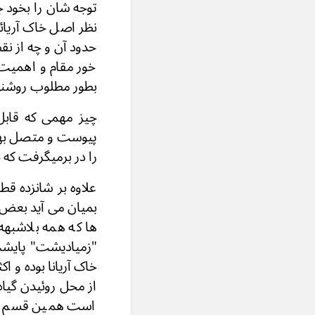
توجه شان را بخود ج
نظر اصل خاک آریائ
حدود آن و چه از نق
خور مقام و اهمیت 
بطور مطلوب روشنی 
چیز مهمی که قاب
پیوست و متصل بهم 
را در برمیگرفت که ج
علاوه بر شانزده ق
بمیان می آید بعض ق
ها که همه بلاشبه
"زمیادیشت" پایشت 
خاک آریانا بوده و
از محل روئیدن گیا
است همین قسم راجع