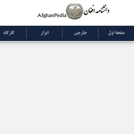
صفحۀ اول
جارچی
ابزار
کارگاه