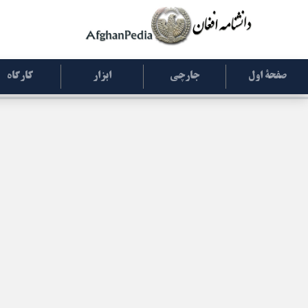
صفحۀ اول
جارچی
ابزار
کارگاه