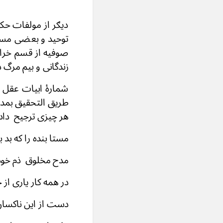
دیګر از مولفات حک
توحید و بعضی مسا
صوفیه از قسم خراب
زندگانی و بیم مرگ 
شمارۀ ابیات عقل ن
طریق التحقیق بمدح
هر چیزی ترجیح داده
مستا بنده را که بد 
مدح مخلوق ذم خود
در همه کار یاری از 
دست از این ناکسان