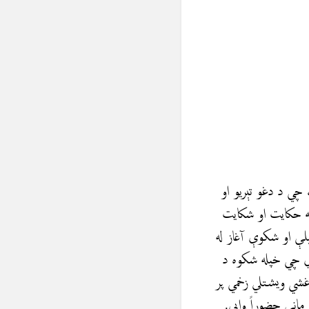
 چي د دغو تېريو او
ئبه حکایت او شکایت
یلې او شکوې آغاز له
ړي چي خپله شکوه د
غشي ویشتلي زخمي پر
مانې حضوراً وايي.