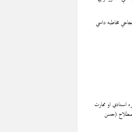
تجاجي مخاطبه داسي
ره استادي او مهارت
ي اصطلاح (حسن