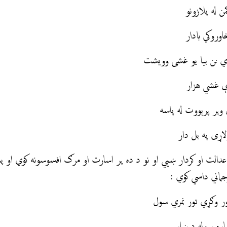
له پلازونو
روكي بادار
نن بیا یو غشی وویشت
 غشي هزار
ر پرېووت له پاسه
ړی په بل دار
د عدالت او کردار ښيي او نو د ده پر اسارت او مرګ افسوسونه کوي او پ
رجماني داسي كوي :
وګړي تور نمري سول
ره سوله د ښار