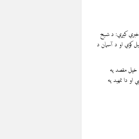
 خبري کيږي: د شيخ
يل کوي او د آسمان د
 خپل مقصد په
م مناظر ښيي او دا تمهيد په