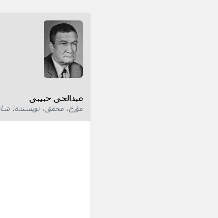
عبدالحی حبیبی
مؤرخ، محقق، نویسنده، شاع