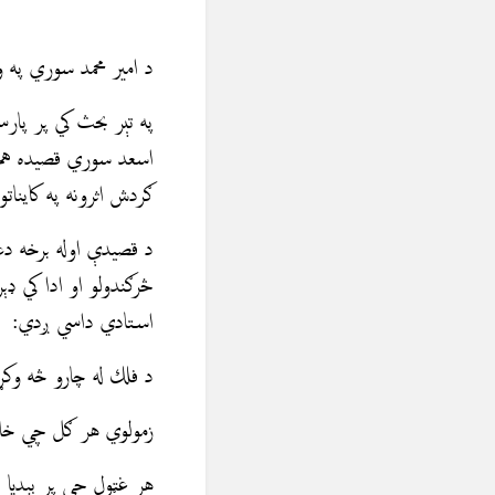
د امیر محمد سوري په 
په تېر بحث کي پر پا
اسعد سوري قصيده هم ی
ګردش اثرونه په کاينات
د قصيدې اوله برخه د
استادي داسي ږدي:
د فلك له چارو څه وكړم
زمولوي هر ګل چي خان
هر غټول چي پر بېديا غ