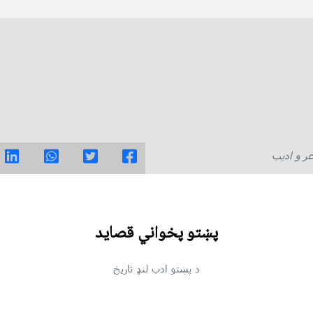
ر و ادیب
پښتو پخواني قصايد
د پښتو ادب لنډ تاريخ