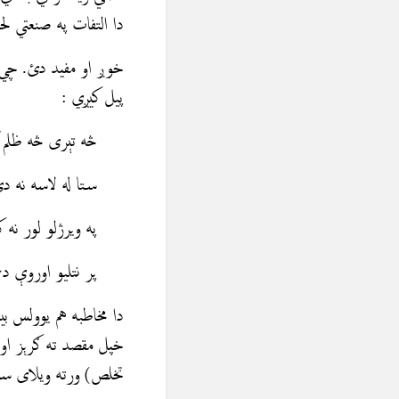
دا التفات په صنعتي لح
خوږ او مفيد دئ. چي پ
پيل كيږي :
څه تېری څه ظلم کا
ستا له لاسه نه دئ 
په ويرژلو لور نه کړ
پر نتلیو اوروې دغم 
دا مخاطبه هم يوولس بي
خپل مقصد ته ګرېز او 
تخلص) ورته ویلای سو