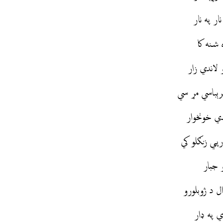
ر په نار
 شنه كا
 لاندي زار
رېباسي مړ سي
دي خونخوار
پي زنګلو کي
و جبار
 د ژوبلورو
ي په ډار