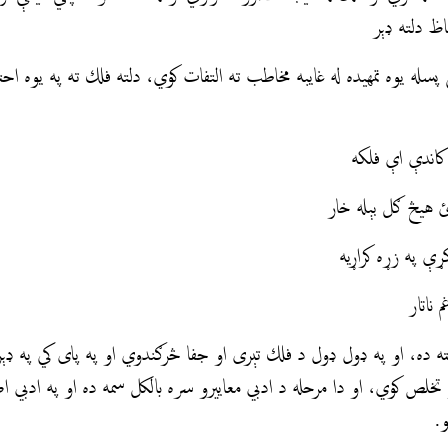
اظ دلته ډېر
سله يوه تمهيده له غايبه مخاطب ته التفات كوي، دلته فلك ته په يوه اح
ندې اې فلکه
هيڅ ګل بېله خار
ې په زړه کراړيه
ناتار
ته ده، او په ډول ډول د فلك تېرى او جفا څرګندوي او په پای کي په ډې
تخلص كوي، او دا مرحله د ادبي معاييرو سره بالكل سمه ده او په ادب
.