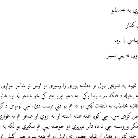
ي په غښتليو
ي ګذار
اسي له برمه
وي نه یې سپار
مهيد په تدریجي ډول تر مطلبه پوري را رسيږي او اوس نو شاعر غواړي،
 پخپله د فلکه سره وينا وکي، په دغو تېرو بيتو كي خو شاعر له يوه غا
غائبه مخاطب ته التفات کوي او دا هم يو فني ترتيب دئ، چي لومړی د ګ
رض کړای سي، چي ګويا هغه هلته نسته او نه اروي او شاعر هم نه غوا
ګر وروسته چي د ده تأثر ډېريږي او حوصله يې هم تنګیږي نو لکه په 
مله كوي او فلك له غيابه حضور ته راولي او له هغه سره خپلي ګيلې او 