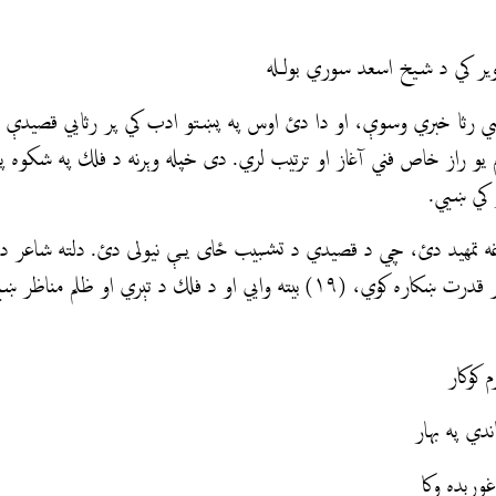
وير کي د شيخ اسعد سوري بولـله
رسي رثا خبري وسوې، او دا دئ اوس په پښتو ادب کي پر رثايي قصيدې
و راز خاص فني آغاز او ترتيب لري. دی خپله وېرنه د فلك په شكوه پ
و کي ښيي.
غه تمهید دئ، چي د قصيدي د تشبيب ځای یې نيولى دئ. دلته شاعر د
څرګندولو او ادا کي ډېر قدرت ښکاره کوي، (۱۹) بيته وايي او د فلك د تېري او ظل
 كوكار
دي په بهار
وړېده وکا