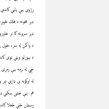
رژوي يې پاڼي کاندي نا
ډېر مخونه د فلك څپېړه
ډېر سرونه کا تر خاورو
د واکمن له سره خول پ
د بېوزلو ويني توی کان
چي له برمه يې زمری ر
له اوکوبه یی ډاري تېر 
هم يې غشى سكني ډال
رستمان ځني ځغلا كاند