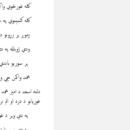
کله غورځوي واكمن 
کله کښېنوي په خاو
زموږ پر زړونو دي 
ودي ژوبلله په دې
پر سوريو باندي وي
محمد واكمن چي ولا
دلته اسعد د امیر محم
غوريانو د درد او الم ت
په دې ویر د غور 
په دې وير رڼا تيا