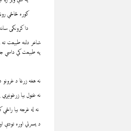
ګوره څاڅي روڼې ا
دا کړونګی ساندي 
شاعر دلته طبیعت ته ر
په طبيعت کي داسي جل
نه هغه زرغا د غرونو د 
نه غټول بیا زرغونيږي پ
نه له غرجه بيا راځي 
د پسرلي اوره تودې او