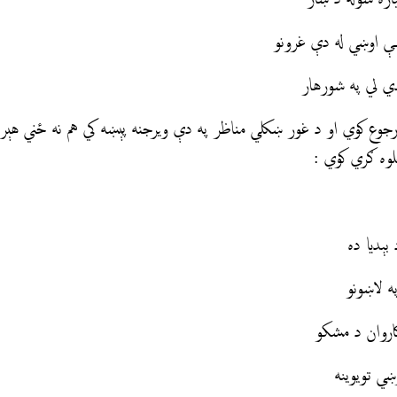
وښي له دې غرونو
لي په شورهار
جوع کوي او د غور ښکلي مناظر په دې ويرجنه پېښه کي هم نه ځني هېرې
وه ګري کوي :
بېديا ده
ه لاښونو
کاروان د مشکو
ښي تويوينه