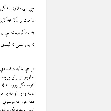
چي يې ملاوي نه کړيږ
دا فلك پر وكا څه كار
په یوه ګردښت يې پرېب
نه یې غشى نه لېندۍ 
تر دې ځايه د قصيدې ت
ظلمونو تر بیان وروسته
کاوه، مګر وروسته له 
غايبه وسي او داسي ف
هغه غوږ ته ورسوي. م
اصلي ويشتونكي باندي ح