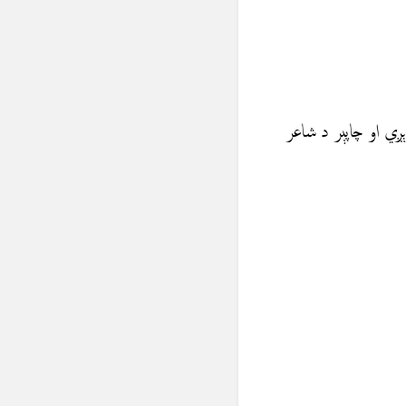
ږي او چاپېر د شاعر