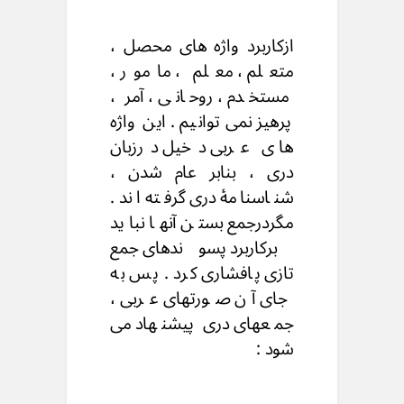
ازکاربرد واژه های محصل ،
متعلم ، معلم ، مامور ،
مستخدم ، روحانی ، آمر ،
پرهیز نمی توانیم . این واژه
ها ی عربی دخیل درزبان
دری ، بنابر عام شدن ،
شناسنامۀ دری گرفته اند .
مگردرجمع بستن آنها نباید
برکاربرد پسوندهای جمع
تازی پافشاری کرد . پس به
جای آن صورتهای عربی ،
جمعهای دری پیشنهاد می
شود :