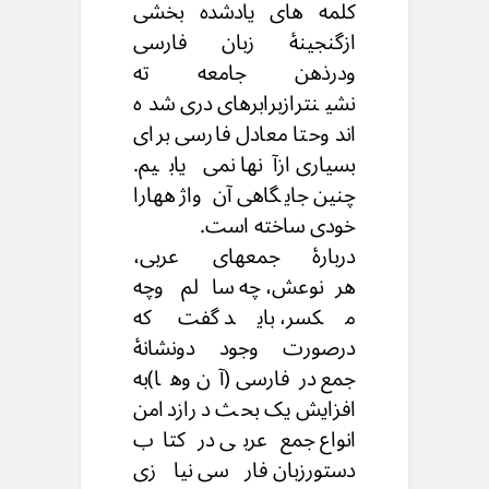
کلمه های یادشده بخشی
ازگنجینۀ زبان فارسی
ودرذهن جامعه ته
نشینترازبرابرهای دری شده
اند وحتا معادل فارسی برای
بسیاری ازآنها نمی یابیم.
چنین جایگاهی آن واژههارا
خودی ساخته است.
دربارۀ جمعهای عربی،
هرنوعش، چه سالم وچه
مکسر، باید گفت که
درصورت وجود دونشانۀ
جمع درفارسی (آن وها)به
افزایش یک بحث درازدامن
انواع جمع عربی در کتاب
دستورزبان فارسی نیازی