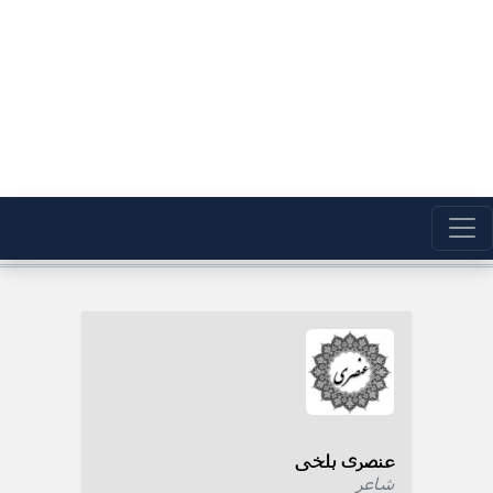
عنصری بلخی
شاعر