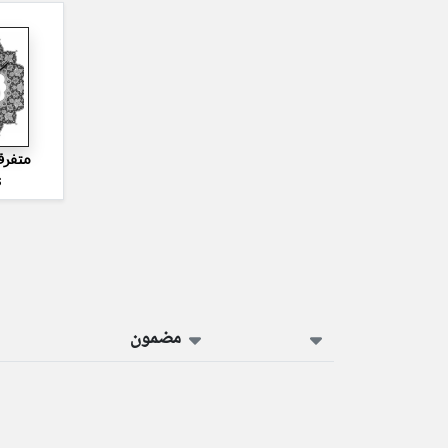
متفرق
s
مضمون