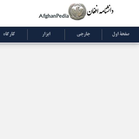
صفحۀ اول
جارچی
ابزار
کارگاه