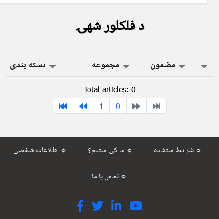
د فلکلور شهۍ
مضمون
مجموعه
دسته بندی
Total articles: 0
1
0
شرایط استفاده ☼
ما کی استیم؟ ☼
اطلاعات شخصی ☼
تماس با ما ☼