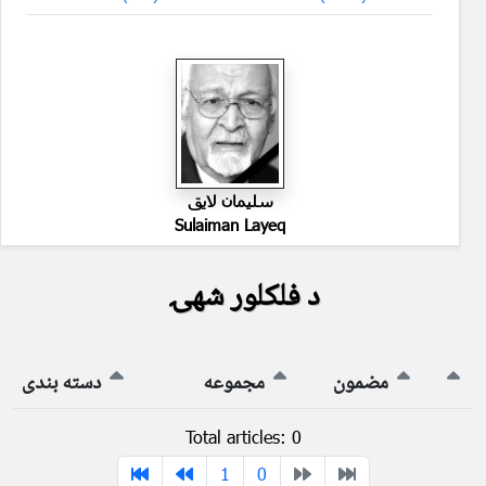
سليمان لايق
Sulaiman Layeq
د فلکلور شهۍ
مضمون
مجموعه
دسته بندی
Total articles: 0
1
0