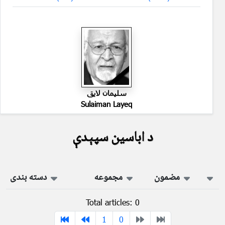
سليمان لايق
Sulaiman Layeq
د اباسین سپېدې
مضمون
مجموعه
دسته بندی
Total articles: 0
1
0