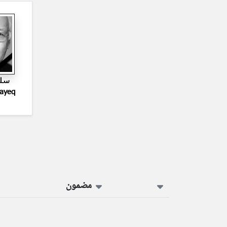
سلي
Layeq
مضمون