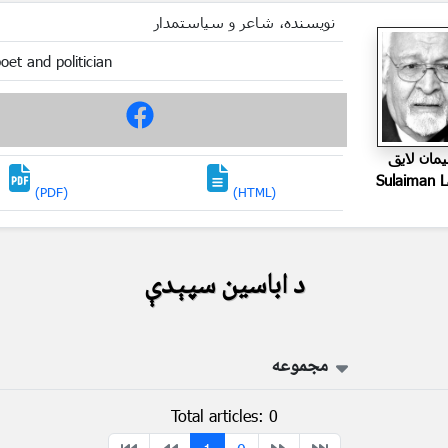
نویسنده، شاعر و سیاستمدار
poet and politician
مان لايق
Sulaiman 
(PDF)
(HTML)
د اباسین سپېدې
مجموعه
Total articles: 0