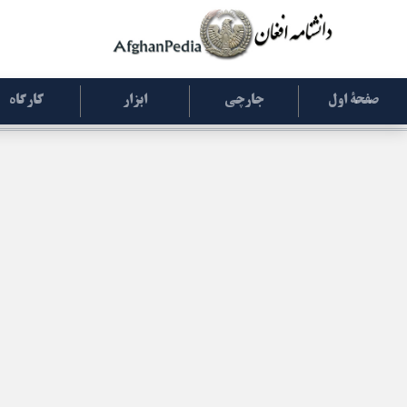
صفحۀ اول
جارچی
ابزار
کارگاه