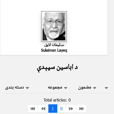
سليمان لايق
Sulaiman Layeq
د اباسین سپېدې
مضمون
مجموعه
دسته بندی
Total articles: 0
1
0