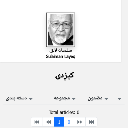
سليمان لايق
Sulaiman Layeq
کېږدۍ
مضمون
مجموعه
دسته بندی
Total articles: 0
1
0