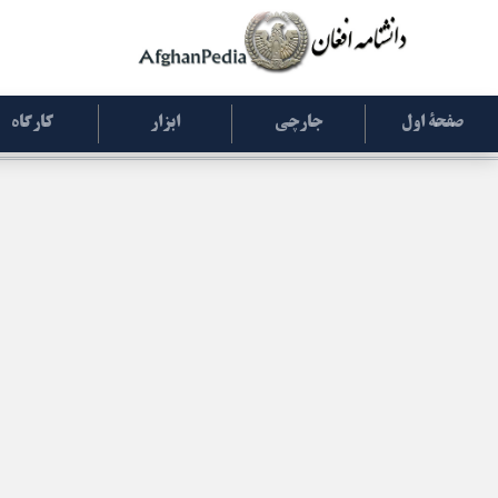
صفحۀ اول
جارچی
ابزار
کارگاه