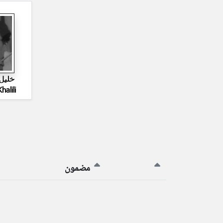
خلیل 
halili
مضمون