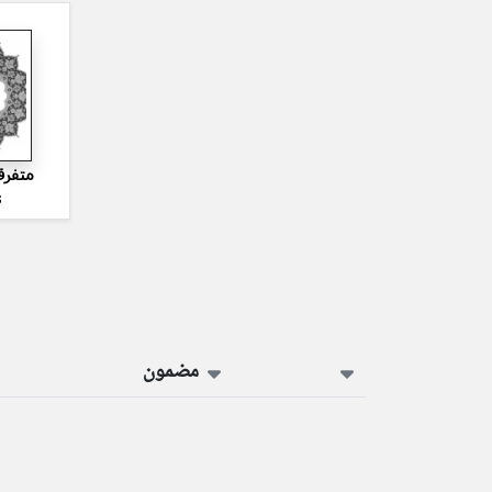
متفرق
s
مضمون