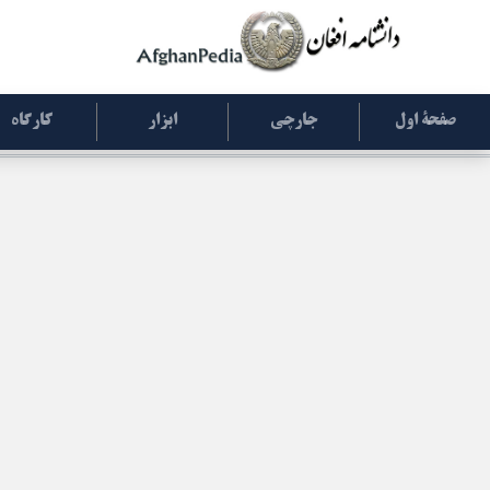
صفحۀ اول
جارچی
ابزار
کارگاه