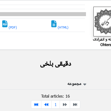
(PDF)
(HTML)
ه و انفرادی
Ohter
دقیقی بلخی
مجموعه
Total articles: 16
1