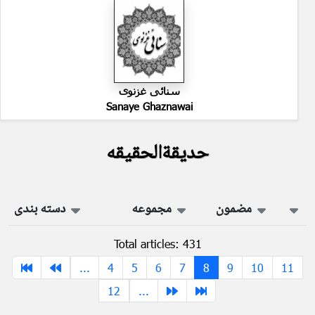
سنائی غزنوی
Sanaye Ghaznawai
حدیقةالحقیقه
مضمون
مجموعه
دسته بندی
Total articles: 431
...
4
5
6
7
8
9
10
11
12
...