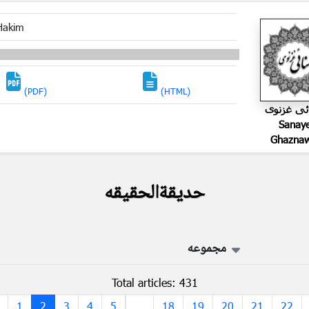
Hakim
(PDF)
(HTML)
ئی غزنوی
Sanay
Ghaznaw
حدیقةالحقیقه
مجموعه
Total articles: 431
1
2
3
4
5
...
18
19
20
21
22