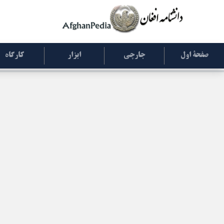
صفحۀ اول
جارچی
ابزار
کارگاه