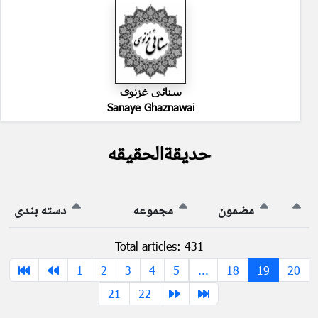
سنائی غزنوی
Sanaye Ghaznawai
حدیقةالحقیقه
مضمون
مجموعه
دسته بندی
Total articles: 431
1
2
3
4
5
...
18
19
20
21
22