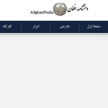
صفحۀ اول
جارچی
ابزار
کارگاه