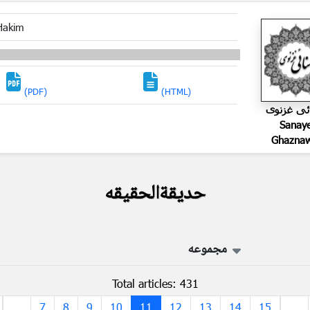
Hakim
(PDF)
(HTML)
ئی غزنوی
Sanay
Ghaznaw
حدیقةالحقیقه
مجموعه
Total articles: 431
...
7
8
9
10
11
12
13
14
15
...