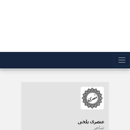
عنصری بلخی
شاعر