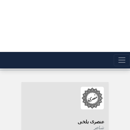
عنصری بلخی
شاعر