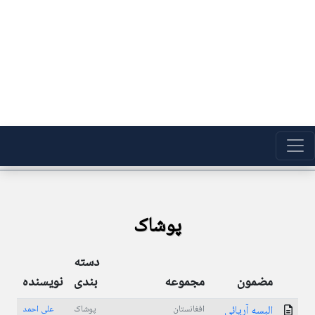
پوشاک
دسته
مضمون
مجموعه
بندی
نویسنده
البسه آريائی
افغانستان
پوشاک
علی احمد