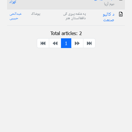
کهزاد
دوم آریا
د کالیو
په شلمه پیړی کی
پوشاک
عبدالحی
دافغانستان هنر
حبیبی
صنعت
Total articles: 2
1