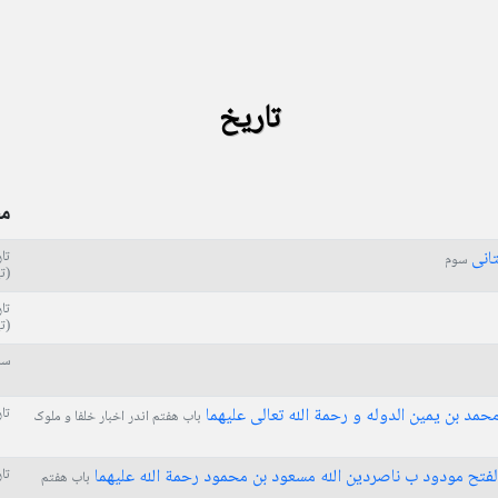
تاریخ
م
تانی
تا
سوم
(ت
تا
(ت
سل
حمد بن یمین الدوله و رحمة الله تعالی علیهما
تا
باب هفتم اندر اخبار خلفا و ملوک
 الفتح مودود ب ناصردین الله مسعود بن محمود رحمة الله علیهما
تا
باب هفتم