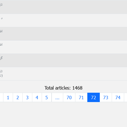
تا
د 
اف
اف
گر
تا
(ت
Total articles: 1468
1
2
3
4
5
...
70
71
72
73
74