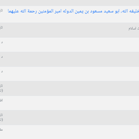
لیفه الله، ابو سعید مسعود بن یمین الدوله امیر المؤمنین رحمة الله علیهما
تا
تا
ک اسلام
د 
د 
د 
تا
(ت
اف
تا
(ت
مق