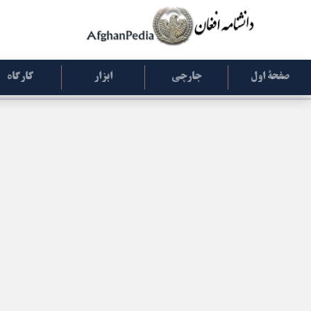
صفحۀ اول
جارچی
ابزار
کارگاه