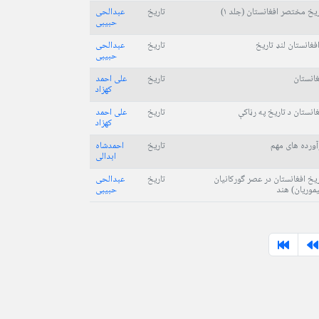
ریخ مختصر افغانستان (جلد ۱)
تاریخ
عبدالحی
حبیبی
افغانستان لنډ تاریخ
تاریخ
عبدالحی
حبیبی
غانستان
تاریخ
علی احمد
کهزاد
غانستان د تاریخ په رڼاکې
تاریخ
علی احمد
کهزاد
آورده های مهم
تاریخ
احمدشاه
ابدالی
ریخ افغانستان در عصر گورکانیان
تاریخ
عبدالحی
یموریان) هند
حبیبی