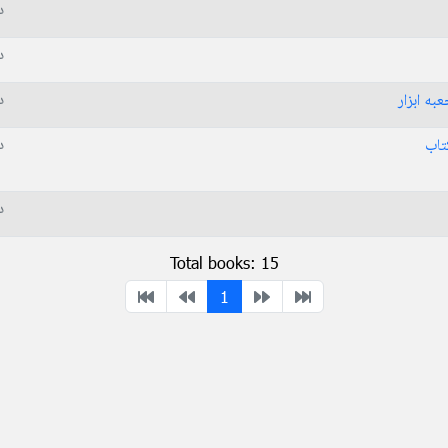
د
د
د
به ابزار
د
تاب
د
Total books: 15
1