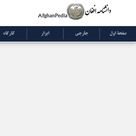
صفحۀ اول
جارچی
ابزار
کارگاه