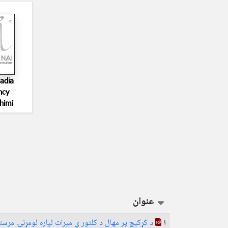
adia
ncy
himi
عنوان
د کړکېچ پر مهال د کلتور ي میراث لپاره لومړنۍ مرست
1