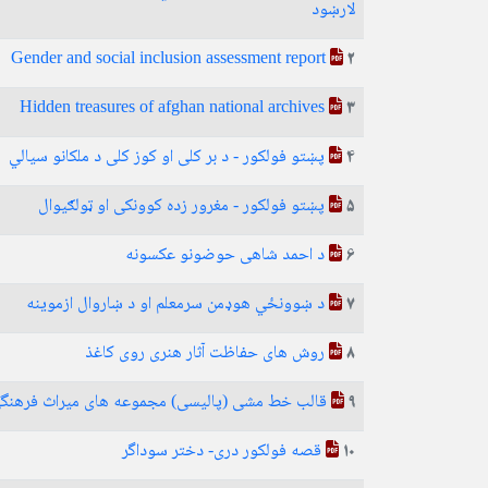
لارښود
Gender and social inclusion assessment report
2
Hidden treasures of afghan national archives
3
پښتو فولکور - د بر کلی او کوز کلی د ملکانو سیالي
4
پښتو فولکور - مغرور زده کوونکی او ټولګیوال
5
د احمد شاهی حوضونو عکسونه
6
د ښوونځي هوډمن سرمعلم او د ښاروال ازموینه
7
روش های حفاظت آثار هنری روی کاغذ
8
قالب خط مشی (پالیسی) مجموعه های میراث فرهنگ
9
قصه فولکور دری- دختر سوداگر
10