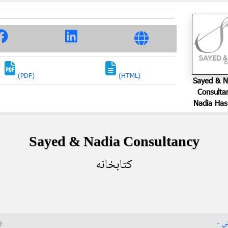
(PDF)
(HTML)
Sayed & N
Consulta
Nadia Has
Sayed & Nadia Consultancy
کتابخانه
پ
ې -