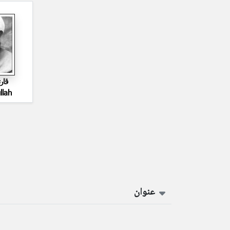
قار
llah
عنوان