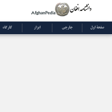
صفحۀ اول
جارچی
ابزار
کارگاه