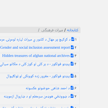
کتابخانه
/
میراث فرهنگی
د کړکېچ پر مهال د کلتور ي میراث لپاره لومړنۍ مرس
1
Gender and social inclusion assessment report
2
Hidden treasures of afghan national archives
3
پښتو فولکور - د بر کلی او کوز کلی د ملکانو سیالي
4
پښتو فولکور - مغرور زده کوونکی او ټولګیوال
5
د احمد شاهی حوضونو عکسونه
6
د ښوونځي هوډمن سرمعلم او د ښاروال ازموینه
7