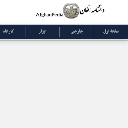
صفحۀ اول
جارچی
ابزار
کارگاه