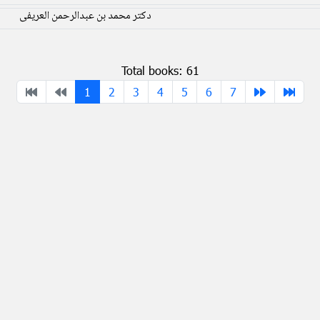
دکتر محمد بن عبدالرحمن العریفی
Total books: 61
1
2
3
4
5
6
7