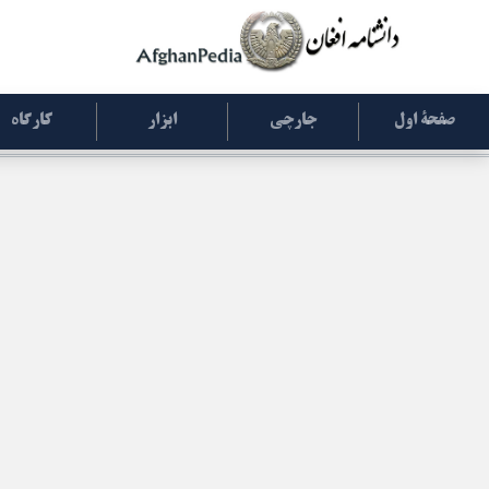
صفحۀ اول
جارچی
ابزار
کارگاه