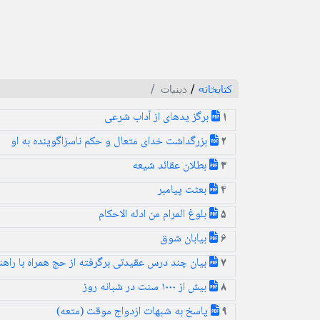
کتابخانه
/
دینیات
برگز یدهای از آداب شرعی
1
بزرگداشت خدای متعال و حکم ناسزاگوینده به او
2
بطلان عقائد شیعه
3
بعثت پیامبر
4
بلوغ المرام من ادله الاحکام
5
بیابان شوق
6
بیان چند درس عقیدتی برگرفته از حج همراه با راهن
7
بیش از ۱۰۰۰ سنت در شبانه روز
8
پاسخ به شبهات ازدواج موقت (متعه)
9