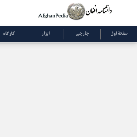
صفحۀ اول
جارچی
ابزار
کارگاه