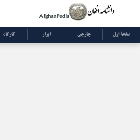
صفحۀ اول
جارچی
ابزار
کارگاه