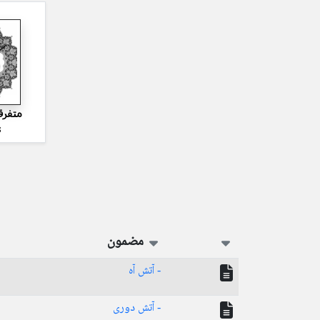
متفرق
s
مضمون
- آتش آه
- آتش دوری