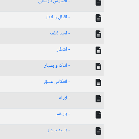
- افسوس نارسائی
- اقبال و ادبار
- امید لطف
- انتظار
- اندک و بسیار
- انعکاس عشق
- ای آه
- بار غم
- بامید دیدار