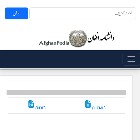
بپال
(PDF)
(HTML)