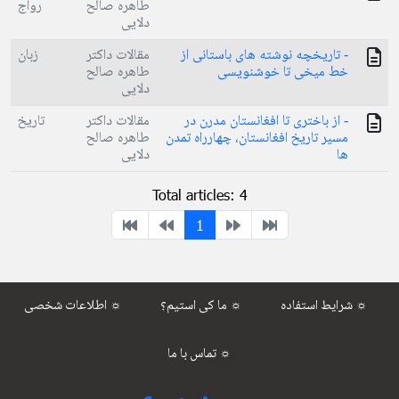
طاهره صالح
رواج
دلایی
- تاريخچه نوشته های باستانی از
مقالات داکتر
زبان
خط میخی تا خوشنویسی
طاهره صالح
دلایی
- از باختری تا افغانستان مدرن در
مقالات داکتر
تاریخ
مسير تاريخ افغانستان، چهارراه تمدن
طاهره صالح
ها
دلایی
Total articles: 4
1
شرایط استفاده ☼
ما کی استیم؟ ☼
اطلاعات شخصی ☼
تماس با ما ☼