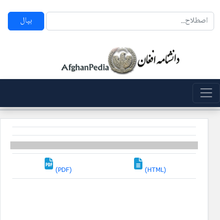
بپال
(PDF)
(HTML)