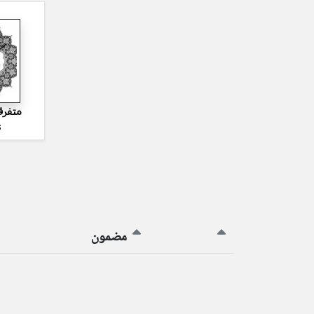
متفرق
s
مضمون