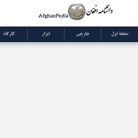
صفحۀ اول
جارچی
ابزار
کارگاه