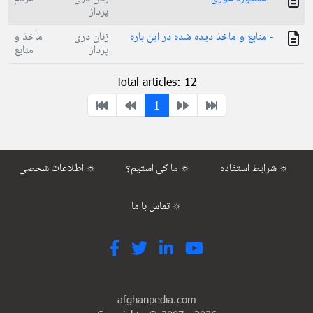
پرداز
- منابع و ماخذ دیده شده در این باره
زنان دری
مآخذ و
پرداز
منابع
Total articles: 12
1
شرایط استفاده ☼
ما کی استیم؟ ☼
اطلاعات شخصی ☼
تماس با ما ☼
afghanpedia.com