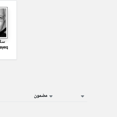
سلي
Layeq
مضمون