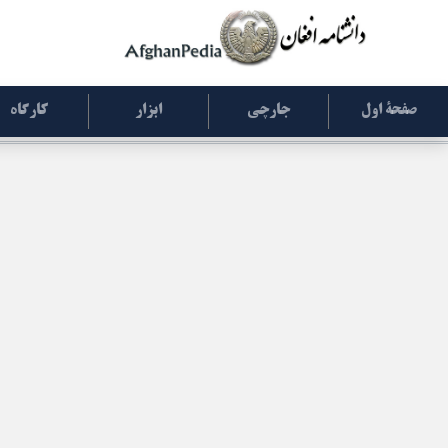
صفحۀ اول
جارچی
ابزار
کارگاه