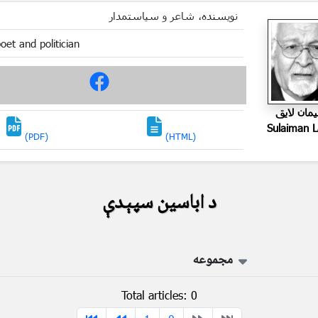
نویسنده، شاعر و سیاستمدار
poet and politician
مان لايق
Sulaiman 
(PDF)
(HTML)
د اباسین سپېدې
مجموعه
Total articles: 0