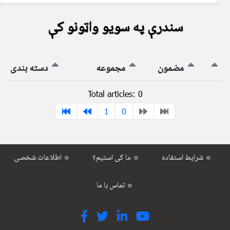
سندرې په سویو واټونو کې
مضمون
مجموعه
دسته بندی
Total articles: 0
1
0
شرایط استفاده ☼
ما کی استیم؟ ☼
اطلاعات شخصی ☼
تماس با ما ☼