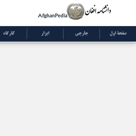
صفحۀ اول
جارچی
ابزار
کارگاه