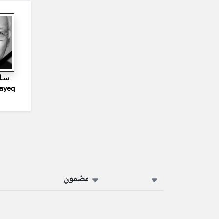
سلي
Layeq
مضمون