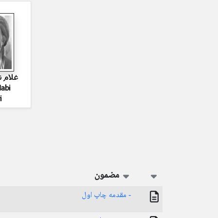
غلام 
abi
i
مضمون
- مقدمه چاپ اول