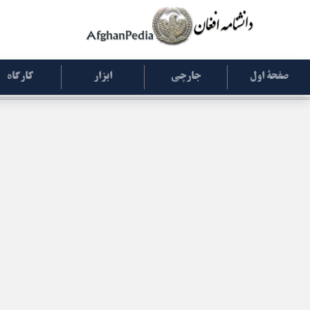
صفحۀ اول
جارچی
ابزار
کارگاه