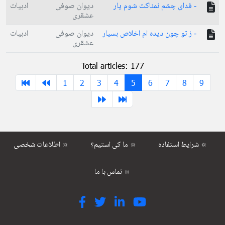
- فدای چشم نمناکت شوم یار
دیوان صوفی
ادبیات
عشقری
- ز تو چون دیده ام اخلاص بسیار
دیوان صوفی
ادبیات
عشقری
Total articles: 177
1
2
3
4
5
6
7
8
9
شرایط استفاده ☼
ما کی استیم؟ ☼
اطلاعات شخصی ☼
تماس با ما ☼