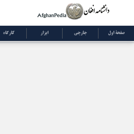
صفحۀ اول
جارچی
ابزار
کارگاه