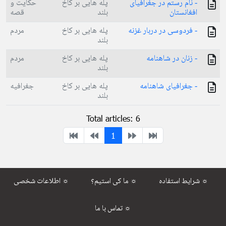
- نام رستم در جغرافیای
پله هایی بر کاخ
حکایت و
افغانستان
بلند
قصه
- فردوسی در دربار غزنه
پله هایی بر کاخ
مردم
بلند
- زنان در شاهنامه
پله هایی بر کاخ
مردم
بلند
- جغرافیای شاهنامه
پله هایی بر کاخ
جغرافیه
بلند
Total articles: 6
1
شرایط استفاده ☼
ما کی استیم؟ ☼
اطلاعات شخصی ☼
تماس با ما ☼