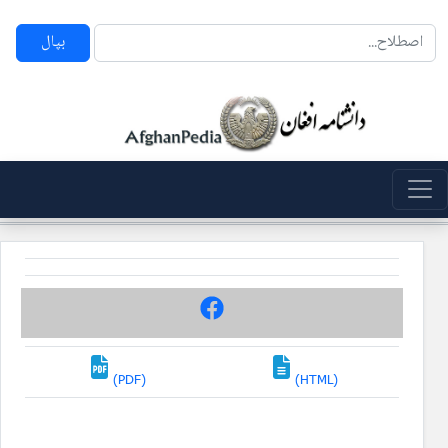
بپال
(PDF)
(HTML)