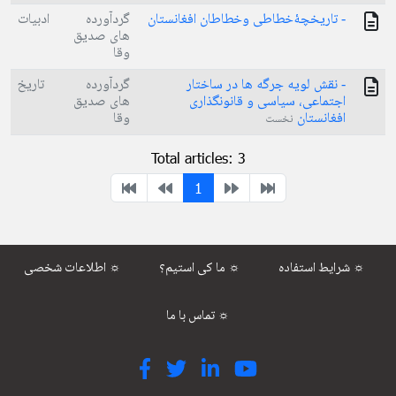
- تاريخچۀخطاطی وخطاطان افغانستان
گردآورده
ادبیات
های صدیق
وقا
- نقش لویه جرگه ها در ساختار
گردآورده
تاریخ
اجتماعی، سیاسی و قانونگذاری
های صدیق
افغانستان
وقا
نخست
Total articles: 3
1
شرایط استفاده ☼
ما کی استیم؟ ☼
اطلاعات شخصی ☼
تماس با ما ☼