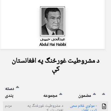
عبدالحی حبیبی
Abdul Hai Habibi
د مشروطیت غورځنگ په افغانستان
کې
دسته
مضمون
مجموعه
بندی
- مولوي غلام محى
د مشروطیت غورځنگ په
مردم
الدين افغان
افغانستان کې