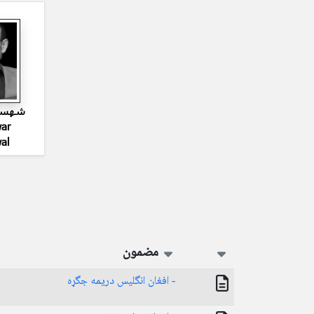
شهسوا
ar
al
مضمون
- افغان انگليس دريمه جگړه