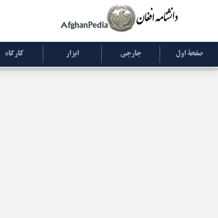
صفحۀ اول
جارچی
ابزار
کارگاه