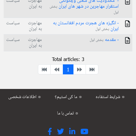
- محدودیت های شغلی وچگونگی
مهاجرت
سیاست
استقرار مهاجرین در شهر های ایران
به ایران
بخش
اول
- انگیزه های هجرت مردم افغانستان به
مهاجرت
سیاست
ایران
به ایران
بخش اول
- مقدمه
مهاجرت
سیاست
بخش اول
به ایران
Total articles: 3
1
شرایط استفاده ☼
ما کی استیم؟ ☼
اطلاعات شخصی ☼
تماس با ما ☼