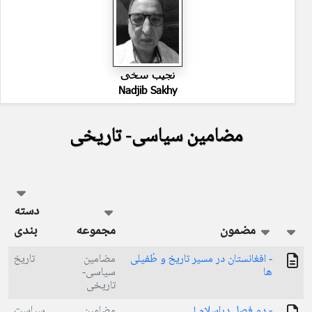
نجیب سخی
Nadjib Sakhy
مضامین سیاسی- تاریخی
دسته
مضمون
مجموعه
بندی
- افغانستان در مسیر تاریخ و طُفیلی
مضامین
تاریخ
ها
سیاسی-
تاریخی
- دو فصل دراسلام !
مضامین
سیاست