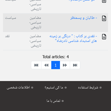
سیاسی-
تاریخی
- طالبان و پسمنظر
مضامین
سیاست
سیاسی-
تاریخی
- نقدی بر کتاب : " درنگی بر زمینه
مضامین
نقد
های استبداد شناسی نادرشاه"
سیاسی-
تاریخی
Total articles: 4
1
شرایط استفاده ☼
ما کی استیم؟ ☼
اطلاعات شخصی ☼
تماس با ما ☼