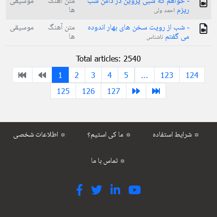
- خواهم که شبی پروین در دامن شب
متن آهنگ
موسیقی
ریزم
ها
احمد ولی
- شب از رویت سخن های بهار اندوده
متن آهنگ
موسیقی
می گفتم
ها
ناشناس
Total articles: 2540
1
2
3
4
5
...
123
124
125
126
127
شرایط استفاده ☼
ما کی استیم؟ ☼
اطلاعات شخصی ☼
تماس با ما ☼