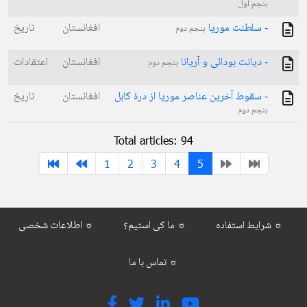
بنجم اول
- سلطنت موریا
افغانستان
تاریخ
بنجم دوم
- دیانت بودائی و آریانا
افغانستان
اعتقادات
بنجم دوم
- سقوط آخرین عناصر موریا از درۀ کابل
افغانستان
تاریخ
بنجم دوم
Total articles: 94
1
2
3
4
5
شرایط استفاده ☼
ما کی استیم؟ ☼
اطلاعات شخصی ☼
تماس با ما ☼