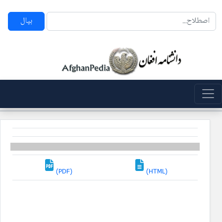
بپال
(PDF)
(HTML)