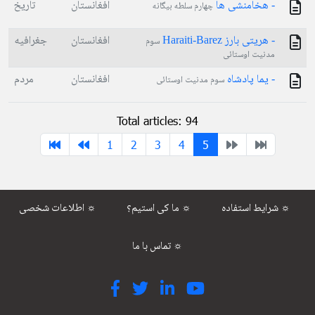
- هخامنشی ها
افغانستان
تاریخ
چهارم سلطه بیگانه
- هریتی بارز Haraiti-Barez
افغانستان
جغرافیه
سوم
مدنیت اوستائی
- یما پادشاه
افغانستان
مردم
سوم مدنیت اوستائی
Total articles: 94
1
2
3
4
5
شرایط استفاده ☼
ما کی استیم؟ ☼
اطلاعات شخصی ☼
تماس با ما ☼