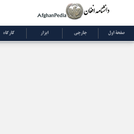
صفحۀ اول
جارچی
ابزار
کارگاه