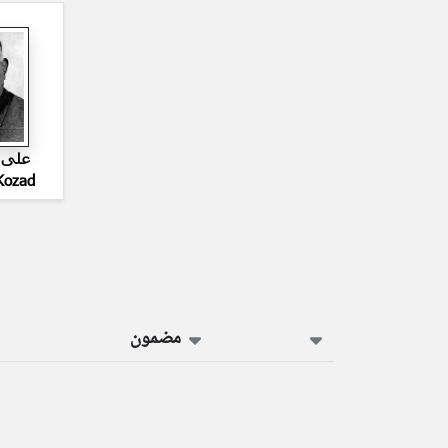
علی ا
Kozad
مضمون