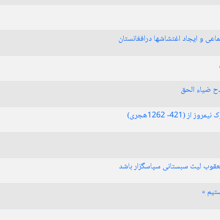
اعی و ایجاد اغتشاشها درافغانستان
دح ضیاء الحق
(421- 1262هجری)
 یعقوب لیث سبستانی سپاسگزار باشد
تیم »