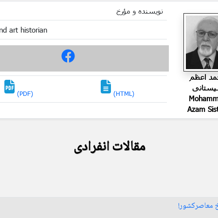
نویسنده و مؤرخ
nd art historian
مد اعظم
ستانی
(PDF)
(HTML)
Mohamm
Azam Sis
مقالات انفرادی
يخ معاصرکشور!