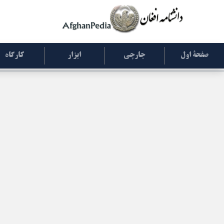
صفحۀ اول
جارچی
ابزار
کارگاه