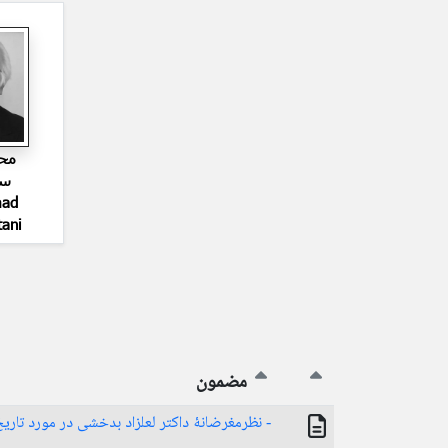
مح
سی
ad
tani
مضمون
- نظرمغرضانۀ داکتر لعلزاد بدخشی در مورد تار